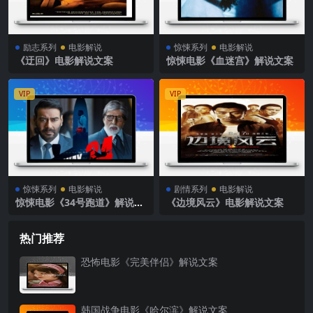
励志系列
电影解说
惊悚系列
电影解说
《迂回》电影解说文案
惊悚电影《血迷宫》解说文案
VIP
VIP
惊悚系列
电影解说
剧情系列
电影解说
惊悚电影《34号跑道》解说文
《边境风云》电影解说文案
案
热门推荐
恐怖电影《完美伴侣》解说文案
韩国战争电影《哈尔滨》解说文案