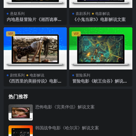
悬疑系列
喜剧系列
电影解说
内地悬疑冒险片《湘西诡事》
《小鬼当家5》电影解说文案
解说文案完整版
VIP
VIP
剧情系列
电影解说
冒险系列
《西西里的美丽传说》电影解
冒险电影《献王虫谷》解说文
说文案
案
热门推荐
恐怖电影《完美伴侣》解说文案
韩国战争电影《哈尔滨》解说文案