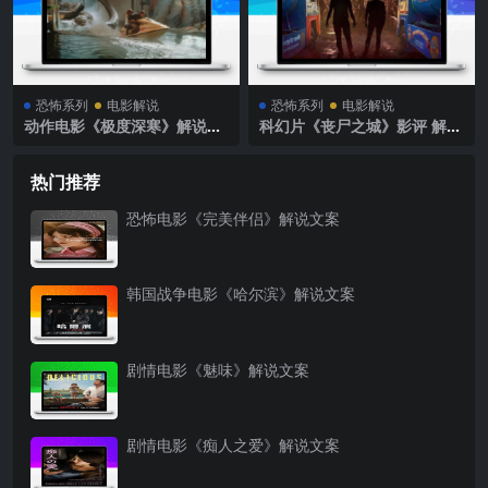
恐怖系列
电影解说
恐怖系列
电影解说
动作电影《极度深寒》解说文
科幻片《丧尸之城》影评 解说
案
素材
热门推荐
恐怖电影《完美伴侣》解说文案
韩国战争电影《哈尔滨》解说文案
剧情电影《魅味》解说文案
剧情电影《痴人之爱》解说文案