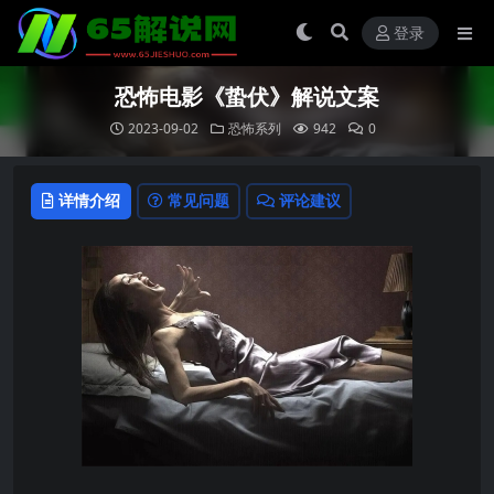
登录
恐怖电影《蛰伏》解说文案
2023-09-02
恐怖系列
942
0
详情介绍
常见问题
评论建议