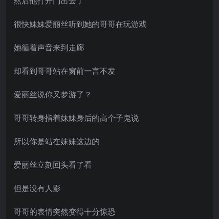
然后他打开门出去了
很快妹妹爱丽丝听到她的哥哥在玩游戏
她循着声音来到走廊
却看到哥哥站在窗前一言不发
爱丽丝说你又梦游了？
哥哥转身指着妹妹身后的高个子鬼说
所以你是站在妹妹这边的
爱丽丝立刻回头看了看
但是没有人影
哥哥的表情突然变得十分惊恐