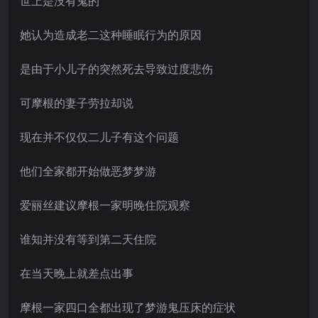
世上是没有鬼的
她认为造成老二这种睡眠行为的原因
是由于小儿子的突然死去导致过度悲伤
可摩根的妻子劳拉却说
现在并不仅仅二儿子有这个问题
他们全家都开始做恶梦梦游
爱丽丝建议摩根一家明晚住院观察
谁知并没有等到第二天住院
在当天晚上就差点出事
摩根一家四口全都出现了梦游鬼压床的症状