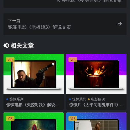
下一篇
犯罪电影《老板娘3》解说文案
相关文章
VIP
VIP
惊悚系列
惊悚系列
电影解说
惊悚电影《失控对决》解说文
惊悚片《太平间闹鬼事件1》
案
影评 解说素材
VIP
VIP