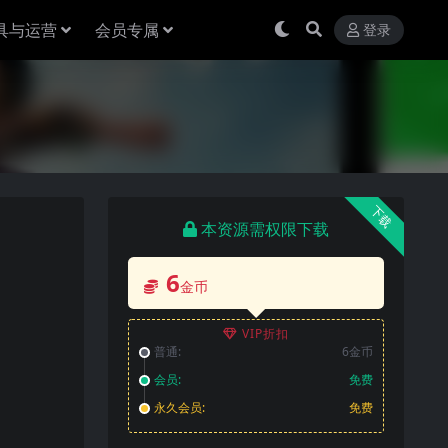
具与运营
会员专属
登录
下载
本资源需权限下载
6
金币
VIP折扣
普通:
6金币
会员:
免费
永久会员:
免费