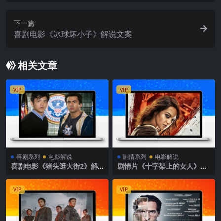
下一篇
喜剧电影《冰球坏小子》解说文案
相关文章
VIP
VIP
喜剧系列
电影解说
剧情系列
电影解说
喜剧电影《猪头逛大街2》解
剧情片《十字架上的女人》影
说文案
评 解说素材
VIP
VIP