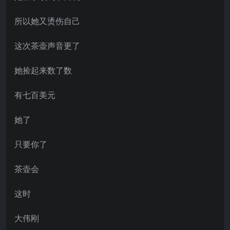
所以她又烫伤自己
这次茶壶声音更了
她捡起来数了数
有七百美元
她了
只要你了
茶壶会
这时
大伟刚