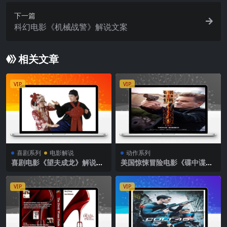
下一篇
科幻电影《机械战警》解说文案
相关文章
VIP
VIP
喜剧系列
电影解说
动作系列
喜剧电影《望夫成龙》解说文
美国惊悚冒险电影《碟中谍
案
7：致命清算》解说文案完整
版
VIP
VIP