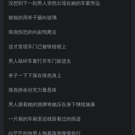
没想到下一刻男人突然出现在她的车窗旁边
狠狠的用斧子砸向玻璃
珠燕惊恐的向副驾爬去
这才发现车门已被铁链锁上
男人敲碎车窗打开车门探进去
斧子一下下落在珠燕身上
珠燕拼命但究力量悬殊
男人握着她的胳膊将她压在身下继续施暴
一片藉的车厢里还残留着过的痕迹
白茫茫的地男人拖着珠燕慢慢前行