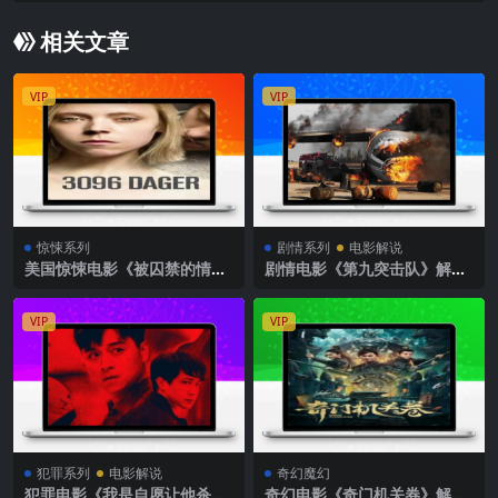
相关文章
VIP
VIP
惊悚系列
剧情系列
电影解说
美国惊悚电影《被囚禁的情妇
剧情电影《第九突击队》解说
杀手》解说文案完整版
文案
VIP
VIP
犯罪系列
电影解说
奇幻魔幻
犯罪电影《我是自愿让他杀了
奇幻电影《奇门机关券》解说