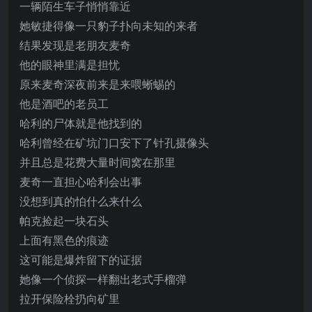
一辆陌生车子悄悄靠近
她敏捷得像一只豹子扑向未知的来者
结果发现是老朋友麦奇
他的眼神里满是担忧
原来麦奇深夜前来是来喂蜥蜴的
他是酒吧的老员工
哈利的尸体就是他找到的
哈利曾经在矿坑门口安下了针孔摄像头
并且总是花费大量时间窝在那里
麦奇一直担心哈利会出事
没想到真的怕什么来什么
帕克捡起一块石头
上面有黑色的痕迹
这可能是爆炸留下的证据
她像一个侦探一样翻出老式手榴弹
拉开保险栓扔向矿里