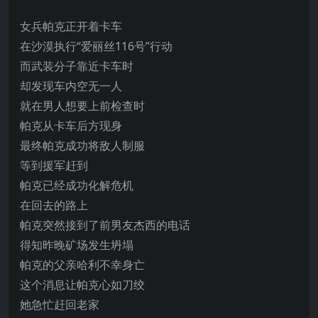
女兵帕克正开着卡车
在沙漠执行“爱丽丝116号”行动
而武装分子靠近卡车时
却发现车内空无一人
就在男人想要上前检查时
帕克从卡车后方现身
最终帕克成功将敌人制服
等到援军赶到
帕克已经成功化解危机
在回去的路上
帕克突然接到了前男友杰西的电话
得知昨晚矿场发生坍塌
帕克的父亲哈利不幸身亡
这个消息让帕克心如刀绞
她急忙赶回老家