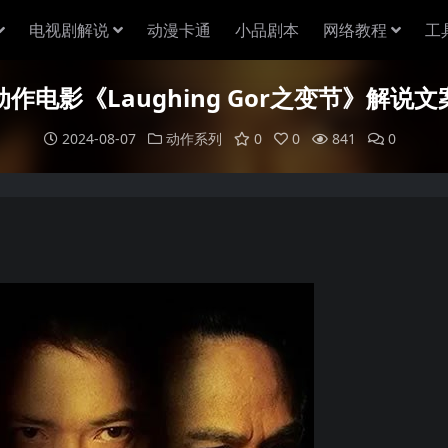
电视剧解说
动漫卡通
小品剧本
网络教程
工
动作电影《Laughing Gor之变节》解说文
2024-08-07
动作系列
0
0
841
0