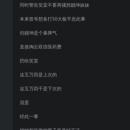
同时警告笑棠不要再骚扰靓坤妹妹
本来曾爷想各打50大板平息此事
但靓坤是个暴脾气
直接掏出双倍医药费
扔给笑棠
这五万四是上次的
这五万四千是下次的
混蛋
经此一事