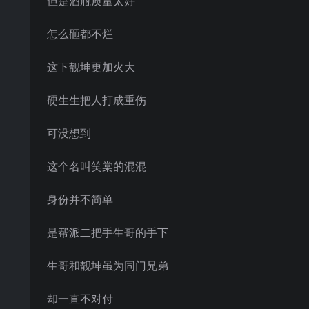
但是酒瓶质量太好
怎么砸都不烂
这下靓坤更加火大
硬生生把人打成重伤
可没想到
这个名叫笑棠的混混
身份并不简单
是帮派二把手生哥的手下
生哥和靓坤虽为同门兄弟
却一直不对付