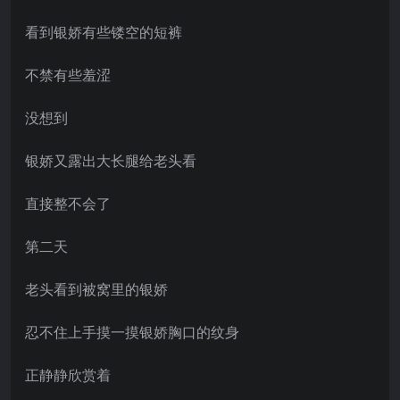
看到银娇有些镂空的短裤
不禁有些羞涩
没想到
银娇又露出大长腿给老头看
直接整不会了
第二天
老头看到被窝里的银娇
忍不住上手摸一摸银娇胸口的纹身
正静静欣赏着