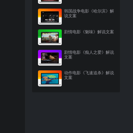
韩国战争电影《哈尔滨》解
说文案
剧情电影《魅味》解说文案
剧情电影《痴人之爱》解说
文案
动作电影《飞速追杀》解说
文案