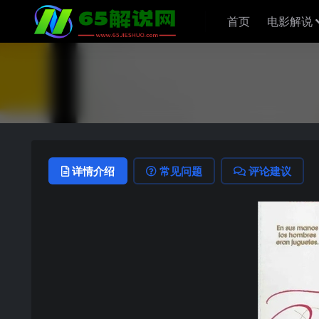
首页
电影解说
详情介绍
常见问题
评论建议