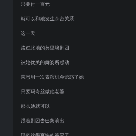
只要付一百元
就可以和她发生亲密关系
这一天
路过此地的莫里埃剧团
被她优美的舞姿所感动
莱恩用一次表演机会诱惑了她
只要玛奇丝做他老婆
那么她就可以
跟着剧团去巴黎演出
玛奇丝很爽快的答应了