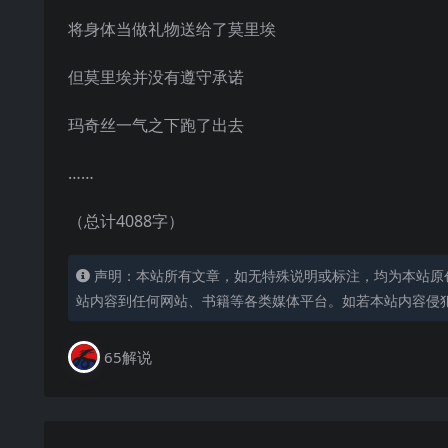
将身体当做礼物送给了莫里埃
但莫里埃并没有遵守承诺
玛奇丝一气之下跑了出去
……
（总计4088字）
声明：本站所有文章，如无特殊说明或标注，均为本站原
站内容到任何网站、书籍等各类媒体平台。如若本站内容侵
65解说