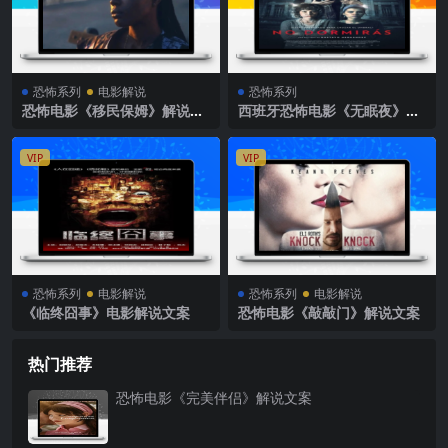
恐怖系列
电影解说
恐怖系列
恐怖电影《移民保姆》解说文
西班牙恐怖电影《无眠夜》解
案
说文案完整版
VIP
VIP
恐怖系列
电影解说
恐怖系列
电影解说
《临终囧事》电影解说文案
恐怖电影《敲敲门》解说文案
热门推荐
恐怖电影《完美伴侣》解说文案