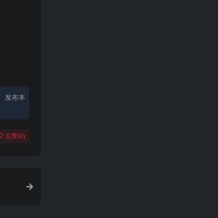
、发布本
点赞(
0
)