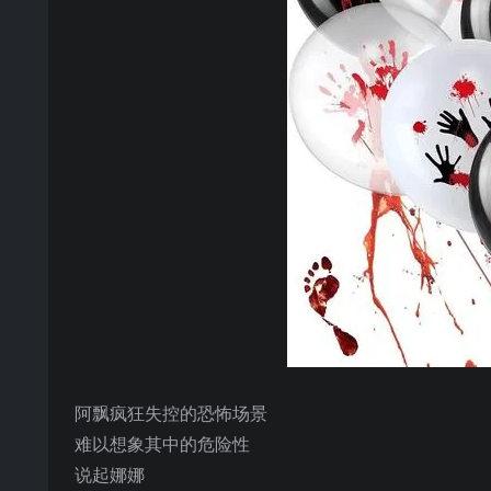
阿飘疯狂失控的恐怖场景
难以想象其中的危险性
说起娜娜