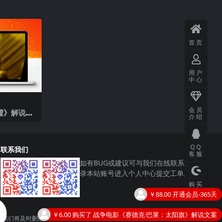
首页
用户
中心
会员
墟》解说文
介绍
QQ
联系我们
客服
如有BUG或建议可与我们在线联系或登
录本站账号进入个人中心提交工单。
购买
主题
￥6.00
购买了
战争电影《赛德克·巴莱：太阳旗》解说文案
￥58.00
开通会员-30天
，我们将及时删除！