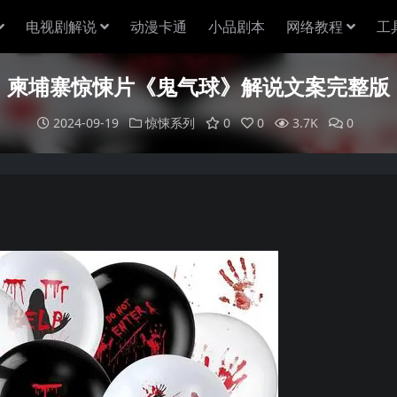
电视剧解说
动漫卡通
小品剧本
网络教程
工
柬埔寨惊悚片《鬼气球》解说文案完整版
2024-09-19
惊悚系列
0
0
3.7K
0