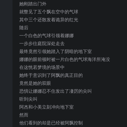
她刚踏出门外
就瞥见了五个飘在空中的气球
其中三个还散发着诡异的红光
随后
一个白色的气球引领着娜娜
一步步往庭院深处走去
最终竟然引领她踏入了阴暗的地下室
娜娜的眼前顿时被一片白色的气球海洋所淹没
在这恍若梦境的场景中
她终于意识到了阿飘的真正目的
竟然是她的双眼
恐惧让娜娜忍不住发出了凄厉的尖叫
听到尖叫
阿杰和小美立刻冲向地下室
然而
他们看到的却是已经被阿飘控制