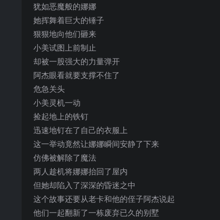
犹如恶魔般的娜娜
她挥舞着巨大的锤子
狠狠地向他们砸来
小美试图上前制止
却被一股强大的力量弹开
阿杰眼看就要支撑不住了
危急关头
小美灵机一动
捡起地上的铁钉
迅速地钉在了自己的衣服上
这一举动竟然让娜娜瞬间安静了下来
仿佛被解除了魔法
两人趁机将娜娜抬回了屋内
但她却陷入了深深的昏迷之中
这个故事还要从老卡和他的侄子阿杰说起
他们一起翻新了一栋废弃已久的别墅