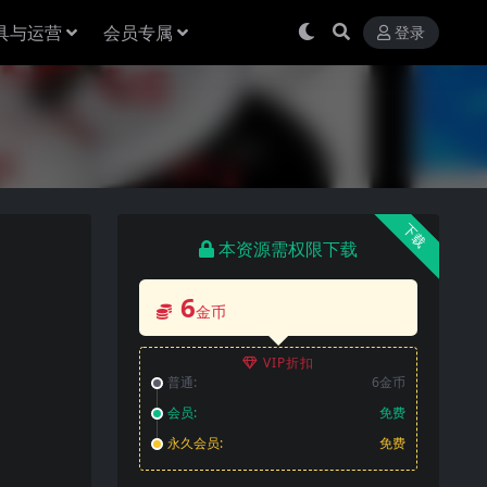
具与运营
会员专属
登录
下载
本资源需权限下载
6
金币
VIP折扣
普通:
6金币
会员:
免费
永久会员:
免费