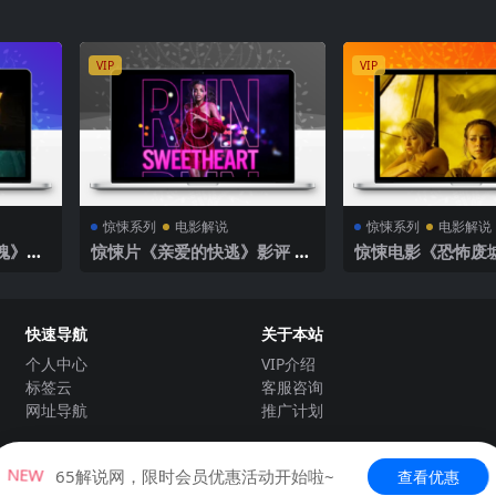
VIP
VIP
惊悚系列
电影解说
惊悚系列
电影解说
魂》解
惊悚片《亲爱的快逃》影评 解
惊悚电影《恐怖废
说素材
案
快速导航
关于本站
个人中心
VIP介绍
标签云
客服咨询
网址导航
推广计划
Copyright © 2021-2022
65解说网
- All rights reserved
NEW
65解说网，限时会员优惠活动开始啦~
查看优惠
有内容来源于互联网及个人投稿。如果本站发布的内容侵犯到您的权益，请联系站长