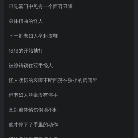
只见墓门中见有一个面容丑陋
身体扭曲的怪人
下一刻老妇人举起皮鞭
狠狠的开始抽打
被镣铐锁住双手怪人
怪人凄厉的哀嚎不断回荡在狭小的房间里
但老妇人丝毫没有停手
直到遍体鳞伤倒地不起
他才停下了手里的动作