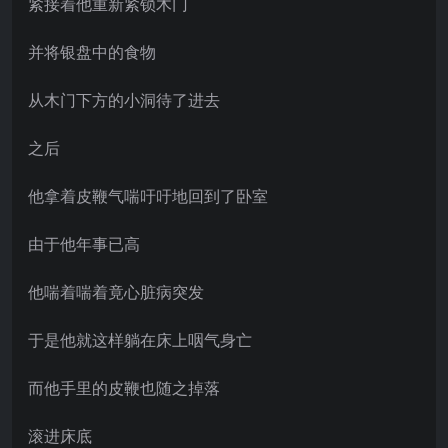
紧接着他重新紧锁木门
并将银盘中的食物
从木门下方的小洞待了进去
之后
他拿着皮鞭气喘吁吁地回到了卧室
由于他年事已高
他喘着喘着竟心脏病突发
于是他就这样躺在床上咽气身亡
而他手里的皮鞭也随之掉落
滚进床底