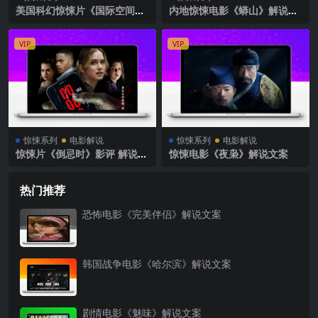
美国科幻惊悚片《国际空间站
内地惊悚电影《蟒山》解说文
》解说文案完整版
案完整版
VIP
VIP
惊悚系列
电影解说
惊悚系列
电影解说
惊悚片《倒忌时》影评 解说素
惊悚电影《夜枭》解说文案
材
热门推荐
恐怖电影《完美伴侣》解说文案
韩国战争电影《哈尔滨》解说文案
剧情电影《魅味》解说文案