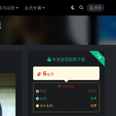
具与运营
会员专属
登录
版
下载
本资源需权限下载
6
金币
VIP折扣
普通:
6金币
会员:
免费
永久会员:
免费