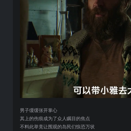
男子缓缓张开掌心
其上的伤痕成为了众人瞩目的焦点
不料此举竟让围观的岛民们惊恐万状