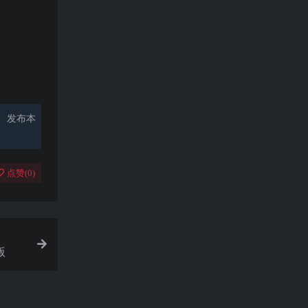
、发布本
点赞(
0
)
版