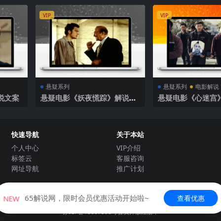
VIP
VIP
悬疑系列
悬疑系列
电影解说
说文案
悬疑电影《妖夜慌踪》解说文
悬疑电影《心迷宫
案
快速导航
关于本站
个人中心
VIP介绍
标签云
客服咨询
网址导航
推广计划
Copyright © 2021-2022
65解说网
- All rights reserved
65解说网，限时会员优惠活动开始啦~
NEW
查看优惠
有内容来源于互联网及个人投稿。如果本站发布的内容侵犯到您的权益，请联系站长
苏ICP备18007598号
会员开放注册中