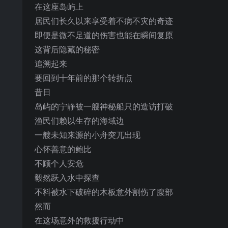
在这座岛屿上
居民们长久以来享受着不病不灾的奇迹
即便是微不足道的伤害也能在瞬间复原
这背后隐藏的秘密
追溯起来
要回到十年前的那个转折点
昔日
岛屿的宁静被一艘神秘船只的造访打破
渔民们赖以生存的海域边
一艘未知来源的小舟突兀出现
心怀善意的鲍比
不顾个人安危
毅然跃入水中探查
不料被水下破碎的木板意外割伤了腹部
然而
在这场意外的救援行动中