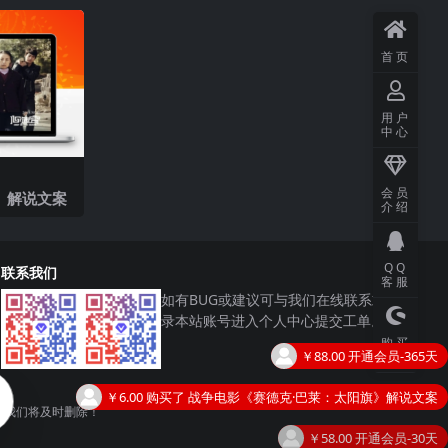
首页
用户
中心
会员
》解说文案
介绍
QQ
联系我们
客服
如有BUG或建议可与我们在线联系或登
录本站账号进入个人中心提交工单。
购买
￥6.00
购买了
战争电影《赛德克·巴莱：太阳旗》解说文案
主题
￥58.00
开通会员-30天
，我们将及时删除！
￥6.00
购买了
励志片《野性的呼唤》影评 解说素材