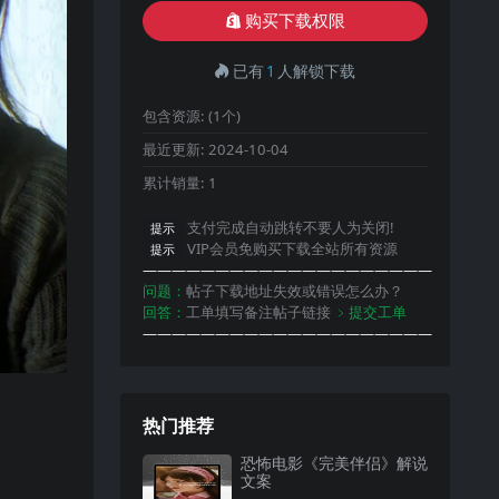
购买下载权限
已有
1
人解锁下载
包含资源:
(1个)
最近更新:
2024-10-04
累计销量:
1
支付完成自动跳转不要人为关闭!
提示
VIP会员免购买下载全站所有资源
提示
————————————————————
问题：
帖子下载地址失效或错误怎么办？
回答：
工单填写备注帖子链接
﹥提交工单
————————————————————
热门推荐
恐怖电影《完美伴侣》解说
文案