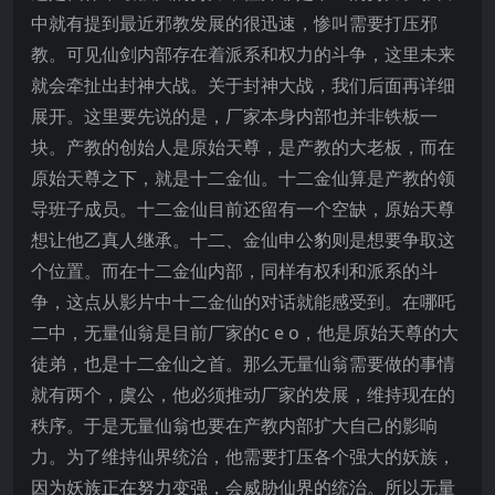
中就有提到最近邪教发展的很迅速，惨叫需要打压邪
教。可见仙剑内部存在着派系和权力的斗争，这里未来
就会牵扯出封神大战。关于封神大战，我们后面再详细
展开。这里要先说的是，厂家本身内部也并非铁板一
块。产教的创始人是原始天尊，是产教的大老板，而在
原始天尊之下，就是十二金仙。十二金仙算是产教的领
导班子成员。十二金仙目前还留有一个空缺，原始天尊
想让他乙真人继承。十二、金仙申公豹则是想要争取这
个位置。而在十二金仙内部，同样有权利和派系的斗
争，这点从影片中十二金仙的对话就能感受到。在哪吒
二中，无量仙翁是目前厂家的c e o，他是原始天尊的大
徒弟，也是十二金仙之首。那么无量仙翁需要做的事情
就有两个，虞公，他必须推动厂家的发展，维持现在的
秩序。于是无量仙翁也要在产教内部扩大自己的影响
力。为了维持仙界统治，他需要打压各个强大的妖族，
因为妖族正在努力变强，会威胁仙界的统治。所以无量