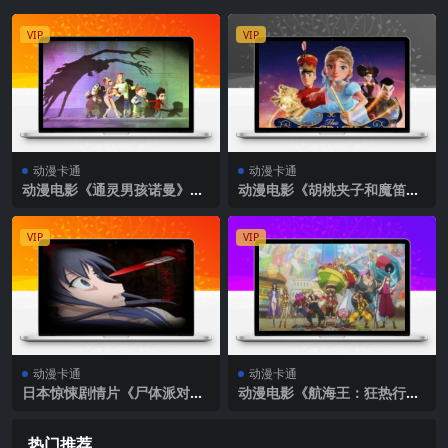
VIP
VIP
动漫卡通
动漫卡通
动漫电影《通灵男孩诺曼》解
动漫电影《胡桃夹子和魔笛公
说文案
主》解说文案
VIP
VIP
动漫卡通
动漫卡通
日本惊悚剧情片《尸体派对OV
动漫电影《航海王：狂热行
A：被暴虐的灵魂的咒叫》动
动》解说文案
漫电影解说文案完整版
热门推荐