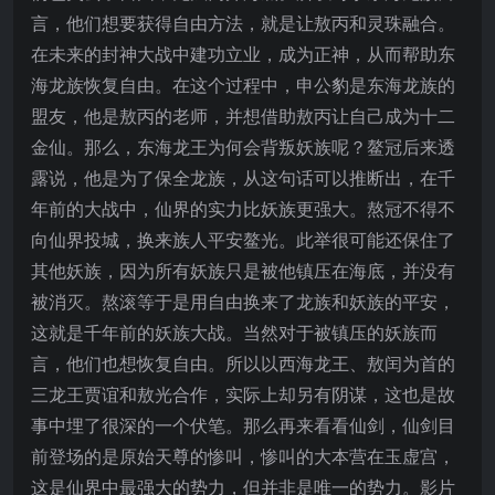
言，他们想要获得自由方法，就是让敖丙和灵珠融合。
在未来的封神大战中建功立业，成为正神，从而帮助东
海龙族恢复自由。在这个过程中，申公豹是东海龙族的
盟友，他是敖丙的老师，并想借助敖丙让自己成为十二
金仙。那么，东海龙王为何会背叛妖族呢？鳌冠后来透
露说，他是为了保全龙族，从这句话可以推断出，在千
年前的大战中，仙界的实力比妖族更强大。熬冠不得不
向仙界投城，换来族人平安鳌光。此举很可能还保住了
其他妖族，因为所有妖族只是被他镇压在海底，并没有
被消灭。熬滚等于是用自由换来了龙族和妖族的平安，
这就是千年前的妖族大战。当然对于被镇压的妖族而
言，他们也想恢复自由。所以以西海龙王、敖闰为首的
三龙王贾谊和敖光合作，实际上却另有阴谋，这也是故
事中埋了很深的一个伏笔。那么再来看看仙剑，仙剑目
前登场的是原始天尊的惨叫，惨叫的大本营在玉虚宫，
这是仙界中最强大的势力，但并非是唯一的势力。影片