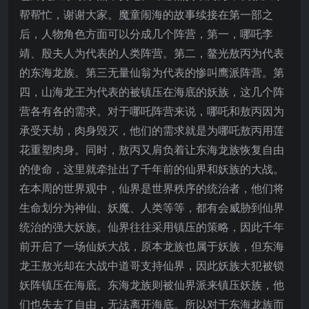
帮帮忙，谢谢大家。魔童闹海的故事续接在第一部之
后，人物角色方面可以分成几个阵营，第一，哪吒李
靖、殷夫人为代表的人类阵营。第二，鳌光敖丙为代表
的东海龙族。第三无量仙翁为代表的惨叫鹰派阵营。第
四，山海龙王为代表的被镇压在海底的妖族，这几个阵
营各有各的需求。对于哪吒阵营来说，哪吒和敖丙因为
承受天劫，肉身毁灭，他们的需求就是为哪吒敖丙用莲
花重塑肉身。同时，敖丙又肩负着让东海龙族恢复自由
的使命，这里就牵扯出了千年前的仙界和妖族的大战。
在本周的世界观中，仙界是世界秩序的统治者，他们将
生命划分为神仙、妖魔、人类等等，都有会威胁到仙界
统治的强大妖族。仙界往往采用镇压的策略，因此千年
前开启了一场仙妖大战，原本龙族也属于妖族，但东海
龙王敖光却在大战中道哥支持仙界，因此妖族大犯被锁
妖阵镇压在海底。东海龙族则被仙界派来镇压妖族，他
们也失去了自由，无法离开海底。所以对于东海龙族而