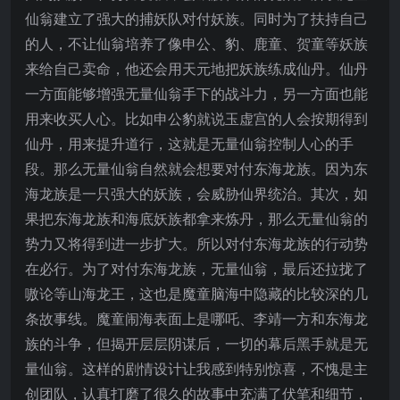
仙翁建立了强大的捕妖队对付妖族。同时为了扶持自己
的人，不让仙翁培养了像申公、豹、鹿童、贺童等妖族
来给自己卖命，他还会用天元地把妖族练成仙丹。仙丹
一方面能够增强无量仙翁手下的战斗力，另一方面也能
用来收买人心。比如申公豹就说玉虚宫的人会按期得到
仙丹，用来提升道行，这就是无量仙翁控制人心的手
段。那么无量仙翁自然就会想要对付东海龙族。因为东
海龙族是一只强大的妖族，会威胁仙界统治。其次，如
果把东海龙族和海底妖族都拿来炼丹，那么无量仙翁的
势力又将得到进一步扩大。所以对付东海龙族的行动势
在必行。为了对付东海龙族，无量仙翁，最后还拉拢了
嗷论等山海龙王，这也是魔童脑海中隐藏的比较深的几
条故事线。魔童闹海表面上是哪吒、李靖一方和东海龙
族的斗争，但揭开层层阴谋后，一切的幕后黑手就是无
量仙翁。这样的剧情设计让我感到特别惊喜，不愧是主
创团队，认真打磨了很久的故事中充满了伏笔和细节，