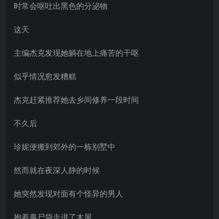
时常会呕吐出黑色的分泌物
这天
主编杰克发现她躺在地上痛苦的干呕
似乎情况愈发糟糕
杰克赶紧推荐她去乡间修养一段时间
不久后
珍妮便搬到郊外的一栋别墅中
然而就在夜深人静的时候
她突然发现对面有个怪异的男人
抱着裹尸袋走进了木屋