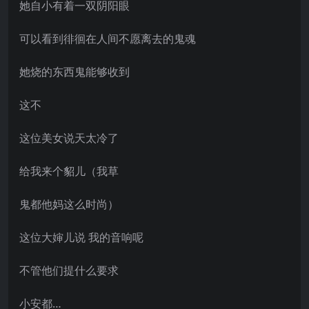
她自小有着一双阴阳眼
可以看到徘徊在人间不愿离去的鬼魂
她烧的东西鬼能够收到
这不
这位美女说天太冷了
给我来个貂儿（我草
鬼都他妈这么时尚）
这位大婶儿说 我的音响呢
不管他们提什么要求
小安都…