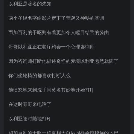
以利亚是著名的先知
两个圣经名字给影片定下了荒诞又神秘的基调
而加百利的干呕则有着更加令人瞠目结舌的缘由
哥哥以利亚正在餐厅约会一个心理咨询师
因为咨询师打断他描述奇怪的梦境以利亚忽然就恼了
你们坐轮椅的都喜欢打断人么
他愤怒地来到洗手间莫名其妙地开始打FJ
在这时哥哥来电话了
以利亚随时随地打FJ
和加百利的干呕一样真相大白后同样会惊掉你的下巴