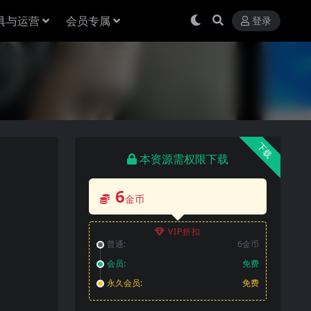
具与运营
会员专属
登录
下载
本资源需权限下载
6
金币
VIP折扣
普通:
6金币
会员:
免费
永久会员:
免费