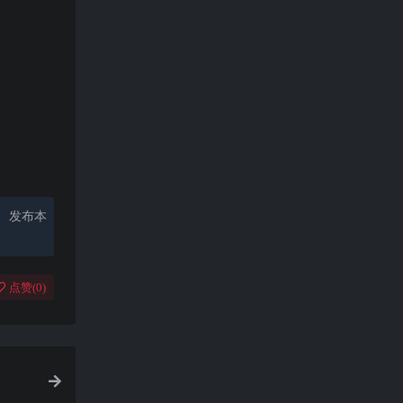
、发布本
点赞(
0
)