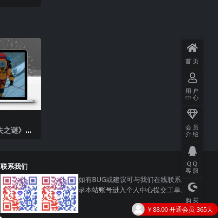
首页
用户
中心
会员
失之谜》解
介绍
QQ
联系我们
客服
如有BUG或建议可与我们在线联系或登
录本站账号进入个人中心提交工单。
购买
主题
￥6.00
购买了
战争电影《赛德克·巴莱：太阳旗》解说文案