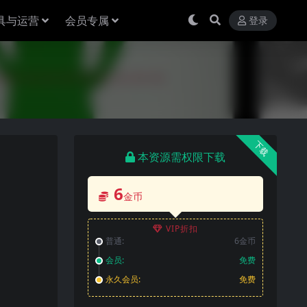
具与运营
会员专属
登录
下载
本资源需权限下载
6
金币
VIP折扣
普通:
6金币
会员:
免费
永久会员:
免费