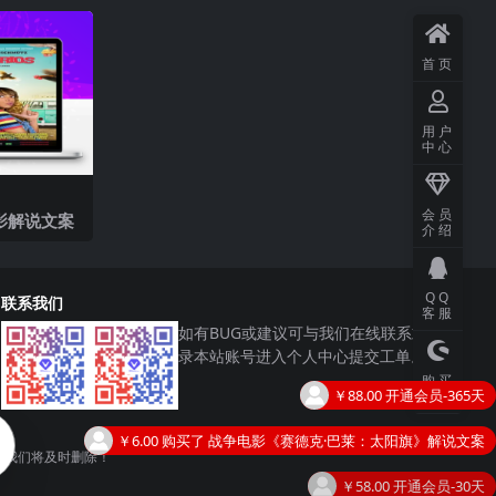
首页
用户
中心
会员
影解说文案
介绍
QQ
联系我们
客服
如有BUG或建议可与我们在线联系或登
录本站账号进入个人中心提交工单。
购买
主题
￥6.00
购买了
战争电影《赛德克·巴莱：太阳旗》解说文案
￥58.00
开通会员-30天
，我们将及时删除！
￥6.00
购买了
励志片《野性的呼唤》影评 解说素材