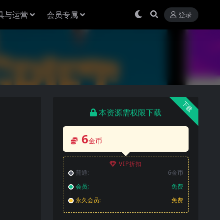
具与运营
会员专属
登录
下载
本资源需权限下载
6
金币
VIP折扣
普通:
6金币
会员:
免费
永久会员:
免费