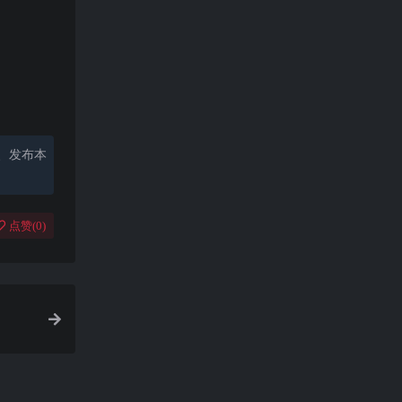
、发布本
点赞(
0
)