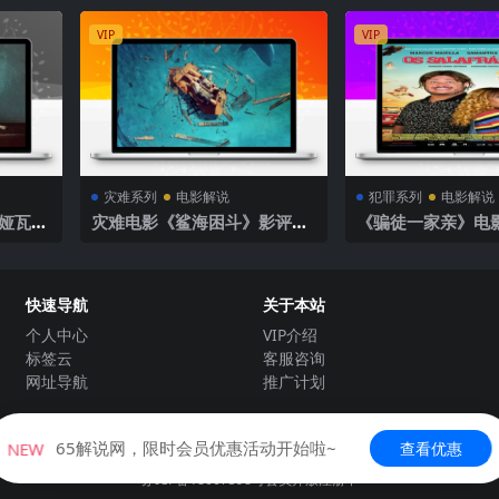
VIP
VIP
灾难系列
电影解说
犯罪系列
电影解说
娅瓦
灾难电影《鲨海困斗》影评解
《骗徒一家亲》电
说素材
快速导航
关于本站
个人中心
VIP介绍
标签云
客服咨询
网址导航
推广计划
Copyright © 2021-2022
65解说网
- All rights reserved
65解说网，限时会员优惠活动开始啦~
查看优惠
NEW
有内容来源于互联网及个人投稿。如果本站发布的内容侵犯到您的权益，请联系站长
苏ICP备18007598号
会员开放注册中