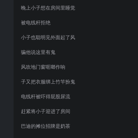
晚上小子想在房间里睡觉
被电线杆拒绝
小子也聪明见外面起了风
骗他说这里有鬼
风吹地门窗哐啷作响
子又把衣服绑上竹竿扮鬼
电线杆被吓得屁股尿流
赶紧将小子迎进了房间
巴迪的摊位招牌是奶茶