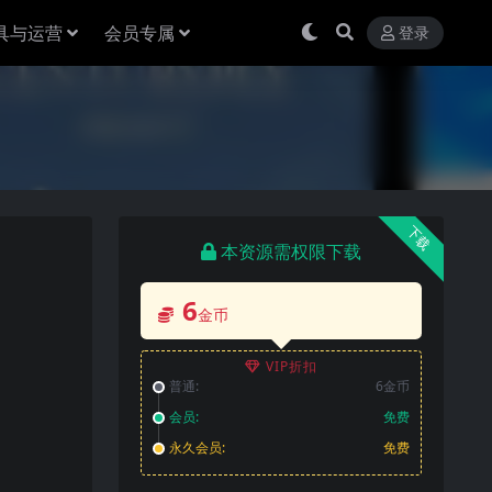
具与运营
会员专属
登录
下载
本资源需权限下载
6
金币
VIP折扣
普通:
6金币
会员:
免费
永久会员:
免费