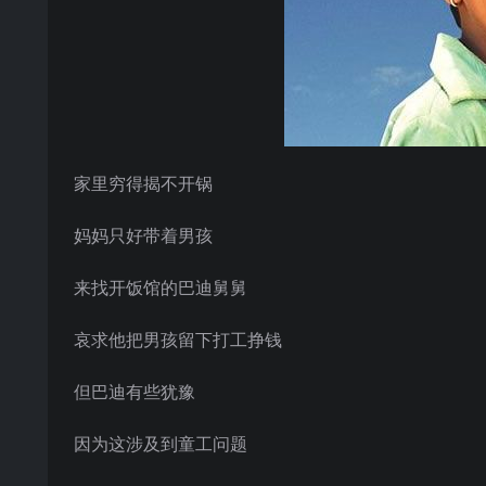
家里穷得揭不开锅
妈妈只好带着男孩
来找开饭馆的巴迪舅舅
哀求他把男孩留下打工挣钱
但巴迪有些犹豫
因为这涉及到童工问题