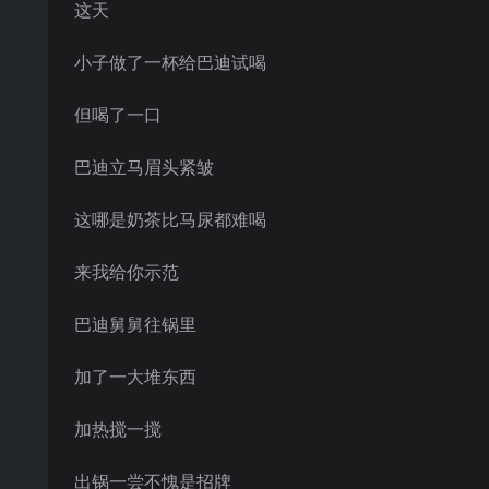
这天
小子做了一杯给巴迪试喝
但喝了一口
巴迪立马眉头紧皱
这哪是奶茶比马尿都难喝
来我给你示范
巴迪舅舅往锅里
加了一大堆东西
加热搅一搅
出锅一尝不愧是招牌