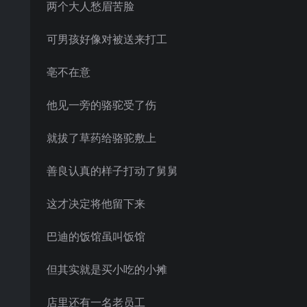
两个大人愁眉苦脸
可男孩好像对被送来打工
亳不在意
他见一旁的骆驼受了伤
就拔了草药给骆驼敷上
善良认真的样子打动了舅舅
这才决定将他留下来
巴迪的饭馆虽叫饭馆
但其实就是买小吃的小摊
店里还有一名老员工