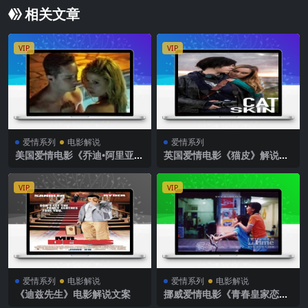
相关文章
VIP
VIP
爱情系列
电影解说
爱情系列
美国爱情电影《乔迪•阿里亚
英国爱情电影《猫皮》解说文
斯：龌龊的小秘密》解说文案
案完整版
完整版
VIP
VIP
爱情系列
电影解说
爱情系列
电影解说
《迪兹先生》电影解说文案
挪威爱情电影《青春皇家恋
曲》解说文案完整版