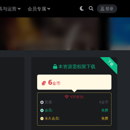
具与运营
会员专属
登录
下载
本资源需权限下载
6
金币
VIP折扣
普通:
6金币
会员:
免费
永久会员:
免费