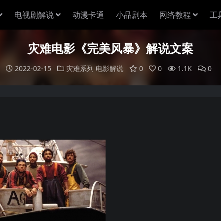
电视剧解说
动漫卡通
小品剧本
网络教程
工
灾难电影《完美风暴》解说文案
2022-02-15
灾难系列
电影解说
0
0
1.1K
0