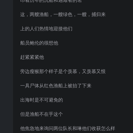
印着历年的沉船和遇难者的名
这，两艘渔船，一艘绿色，一艘，捕归来
上的人们热情地迎接他们
船员鲍伦的很想他
赶紧紧紧他
旁边瘦猴那个样子是个羡慕，又羡慕又恨
一具尸体从红色渔船上被抬了下来
出海时是不可避免的
但是渔船不在乎这个
他焦急地来询问两位队长和琳他们收获怎么样