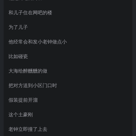
和儿子住在网吧的楼
为了儿子
他经常会和发小老钟做点小
比如碰瓷
大海给醉醺醺的做
把对方送到小区门口时
假装提前开溜
这个土豪刚
老钟立即撞了上去