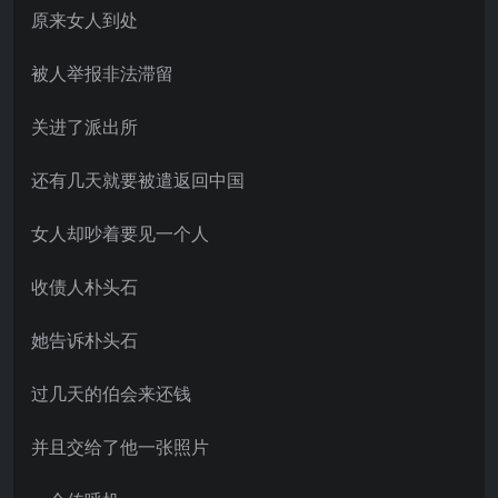
原来女人到处
被人举报非法滞留
关进了派出所
还有几天就要被遣返回中国
女人却吵着要见一个人
收债人朴头石
她告诉朴头石
过几天的伯会来还钱
并且交给了他一张照片