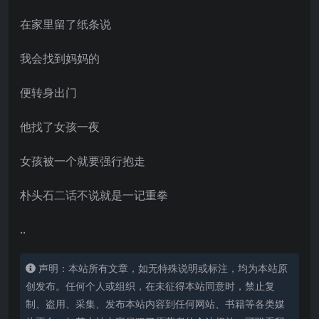
在家里留了纸条说
我会找到妈妈的
便转身出门
他找了女孩一夜
女孩被一个就要强行抱走
朴头石二话不说就是一记重拳
..
声明：本站所有文章，如无特殊说明或标注，均为本站原
创发布。任何个人或组织，在未征得本站同意时，禁止复
制、盗用、采集、发布本站内容到任何网站、书籍等各类媒