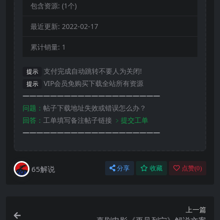
包含资源:
(1个)
最近更新:
2022-02-17
累计销量:
1
支付完成自动跳转不要人为关闭!
提示
VIP会员免购买下载全站所有资源
提示
————————————————————
问题：
帖子下载地址失效或错误怎么办？
回答：
工单填写备注帖子链接
﹥提交工单
————————————————————
65解说
分享
收藏
点赞(
0
)
上一篇