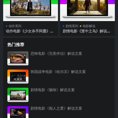
动作系列
剧情系列
电影解说
动作电影《少女杀手阿墨》解
剧情电影《笼中之鸟》解说文
说文案
案
热门推荐
恐怖电影《完美伴侣》解说文案
韩国战争电影《哈尔滨》解说文案
剧情电影《魅味》解说文案
剧情电影《痴人之爱》解说文案