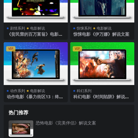
剧情系列
电影解说
惊悚系列
电影解说
《贫民窟的百万富翁》电影解
惊悚电影《伊万娜》解说文案
说文案
VIP
VIP
动作系列
电影解说
科幻系列
动作电影《暴力街区13：终
科幻电影《时间陷阱》解说文
极》解说文案
案
热门推荐
恐怖电影《完美伴侣》解说文案