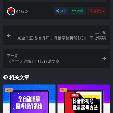
65解说
分享
收藏
点赞(
0
)
上一篇
点金手直播控流师，流量掌控拆解认知，干货满满
下一篇
《再世人狗缘》电影解说文案
相关文章
VIP
VIP