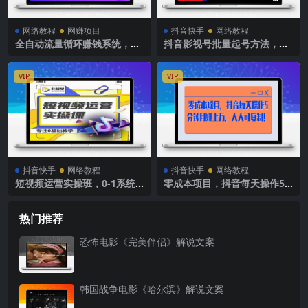
网络教程
网赚项目
抖音快手
网络教程
全自动流量循环赚钱系统，月
抖音影视号批量起号方法，实
入过万甚至10几万
操剪辑影视玩法，完全小白带
货变现（附软件）
VIP
VIP
抖音快手
网络教程
抖音快手
网络教程
短视频运营实操班，0-1系统
零成本项目，抖音每天操作5
教学，​7-15天独立运营账号
分钟月赚上万，人人可复制！
热门推荐
恐怖电影《完美伴侣》解说文案
韩国战争电影《哈尔滨》解说文案