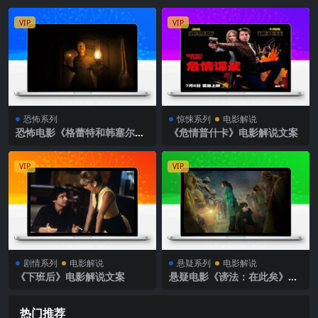
VIP
VIP
恐怖系列
惊悚系列
电影解说
恐怖电影《格蕾特和韩塞尔》
《危情普什卡》电影解说文案
解说文案
VIP
VIP
剧情系列
电影解说
悬疑系列
电影解说
《下班后》电影解说文案
悬疑电影《谤法：在此矣》解
说文案
热门推荐