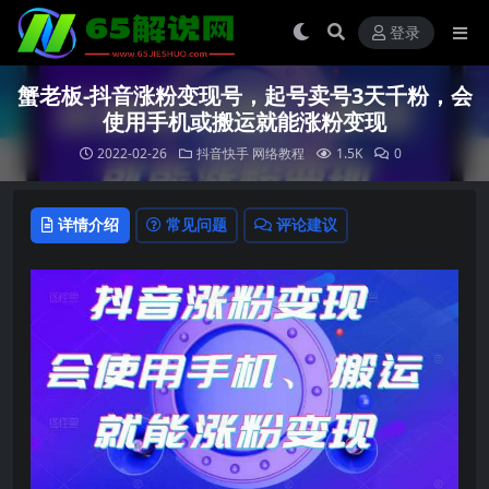
登录
蟹老板-抖音涨粉变现号，起号卖号3天千粉，会
使用手机或搬运就能涨粉变现
2022-02-26
抖音快手
网络教程
1.5K
0
详情介绍
常见问题
评论建议