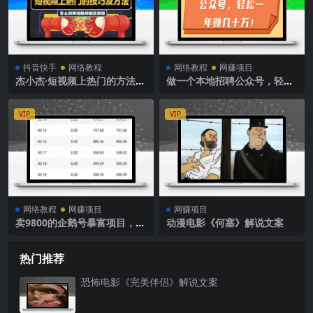
抖音快手
网络教程
网络教程
网赚项目
杰小杰·短视频上热门的方法技
做一个本地招聘公众号，轻松
巧，教你利用短视频导流变现
一年赚几十万！
VIP
VIP
网络教程
网赚项目
网赚项目
卖9800的企鹅号暴富项目，免
动漫电影《何塞》解说文案
费送你！（6个项目)
热门推荐
恐怖电影《完美伴侣》解说文案