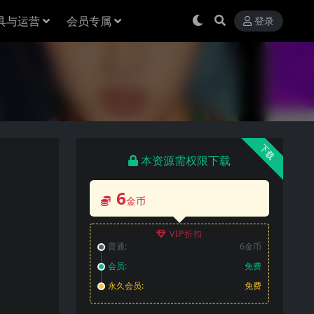
具与运营
会员专属
登录
下载
本资源需权限下载
6
金币
VIP折扣
普通:
6金币
会员:
免费
永久会员:
免费