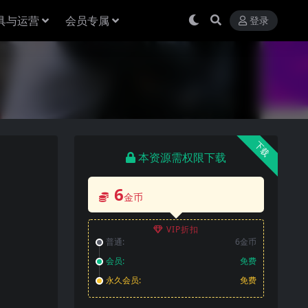
具与运营
会员专属
登录
下载
本资源需权限下载
6
金币
VIP折扣
普通:
6金币
会员:
免费
永久会员:
免费