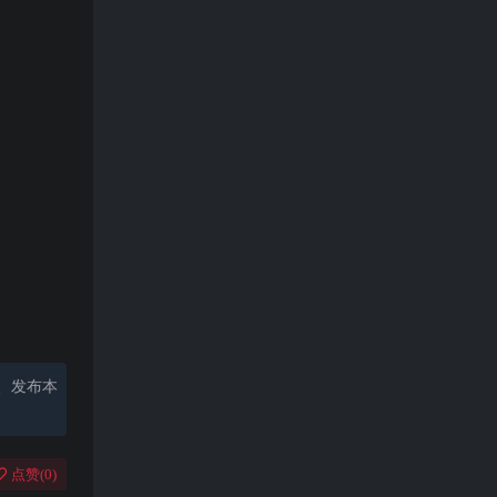
、发布本
点赞(
0
)