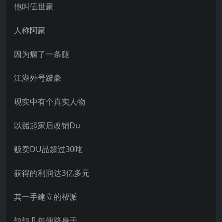
他叫伍世豪
人称阿豪
因为瘸了一条腿
江湖外号跛豪
现实中有个真实人物
以赌起家后改销Du
贩卖DU品超过30吨
获得的利润达3亿多元
其一手建立的帮派
短短几年便跻身于