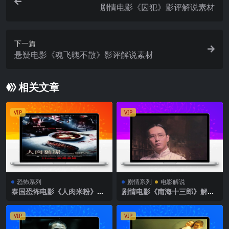
剧情电影《囚犯》影评解说素材
下一篇
悬疑电影《魂飞魄不散》影评解说素材
相关文章
VIP
VIP
恐怖系列
剧情系列
电影解说
泰国恐怖电影《人肉米粉》解
剧情电影《南海十三郎》解说
说文案完整版
文案
VIP
VIP