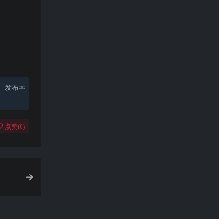
、发布本
点赞(
0
)