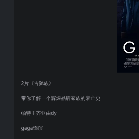
2片《古驰族》
带你了解一个辉煌品牌家族的衰亡史
帕特里齐亚由dy
gaga饰演