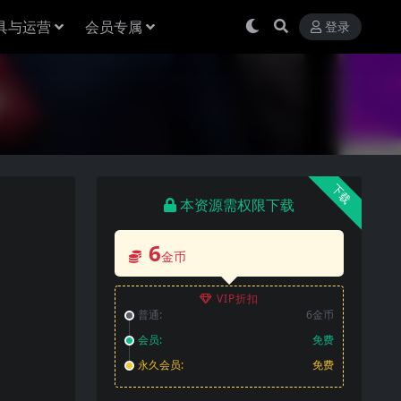
具与运营
会员专属
登录
下载
本资源需权限下载
6
金币
VIP折扣
普通:
6金币
会员:
免费
永久会员:
免费