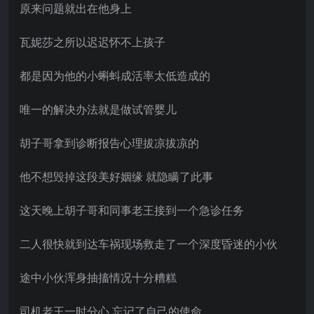
原来问题就出在他身上
瓦妮莎之所以迟迟怀不上孩子
都是因为他的小蝌蚪成活率太低造成的
唯一的解决办法就是做试管婴儿
胡子哥拿到诊断报告心理拔凉拔凉的
他不想毁掉这段美好姻缘 就隐瞒了此事
这天晚上胡子哥和同事老王接到一个急诊任务
二人很快就到达车祸现场救走了一个深度昏迷的小伙
途中小伙浑身抽搐情况十分糟糕
司机老王一时分心 忘记了自己的使命