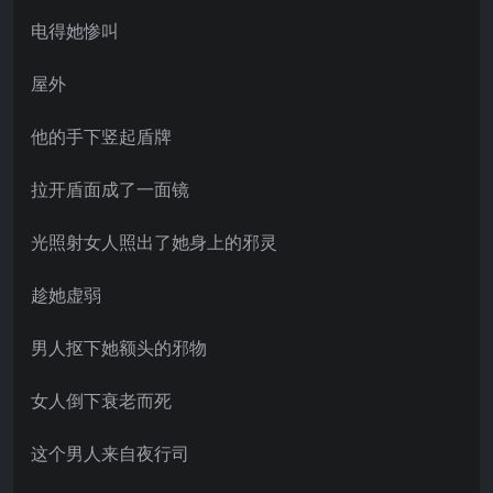
电得她惨叫
屋外
他的手下竖起盾牌
拉开盾面成了一面镜
光照射女人照出了她身上的邪灵
趁她虚弱
男人抠下她额头的邪物
女人倒下衰老而死
这个男人来自夜行司