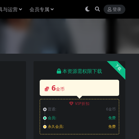
具与运营
会员专属
登录
下载
本资源需权限下载
6
金币
VIP折扣
普通:
6金币
会员:
免费
永久会员:
免费