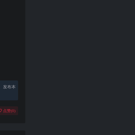
、发布本
点赞(
0
)