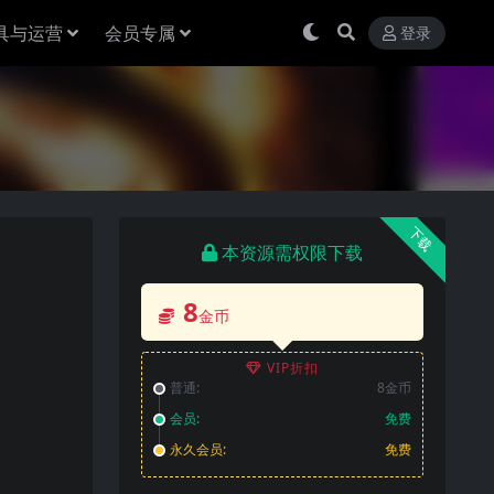
具与运营
会员专属
登录
下载
本资源需权限下载
8
金币
VIP折扣
普通:
8金币
会员:
免费
永久会员:
免费