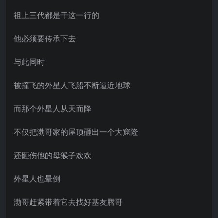
祖上三代都是干这一行的
他必须要传承下去
与此同时
被撞飞的外星人飞船不断逼近地球
而那个外星人从天而降
不仅把渤哥家的屋顶砸出一个大窟隆
还砸伤他的母猴子欢欢
外星人也晕倒
渤哥赶紧带着它去找好基友腾哥