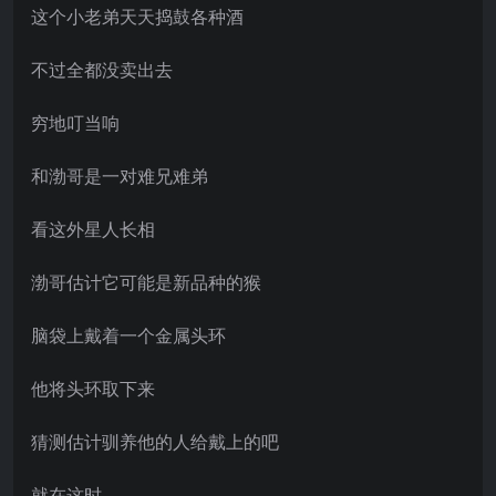
这个小老弟天天捣鼓各种酒
不过全都没卖出去
穷地叮当响
和渤哥是一对难兄难弟
看这外星人长相
渤哥估计它可能是新品种的猴
脑袋上戴着一个金属头环
他将头环取下来
猜测估计驯养他的人给戴上的吧
就在这时